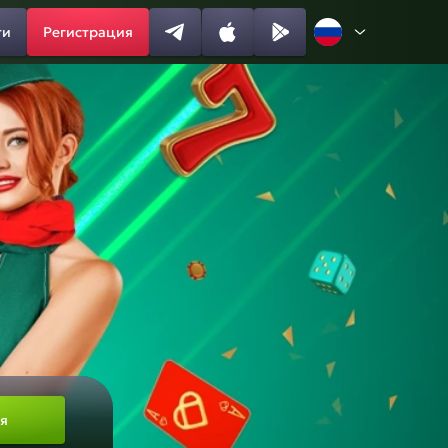
ти
Регистрация
я