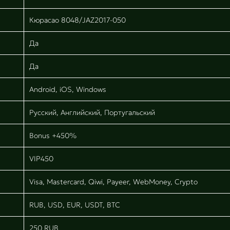
Кюрасао 8048/JAZ2017-050
Да
Да
Android, iOS, Windows
Русский, Английский, Португальский
Bonus +450%
VIP450
Visa, Mastercard, Qiwi, Payeer, WebMoney, Crypto
RUB, USD, EUR, USDT, BTC
250 RUB