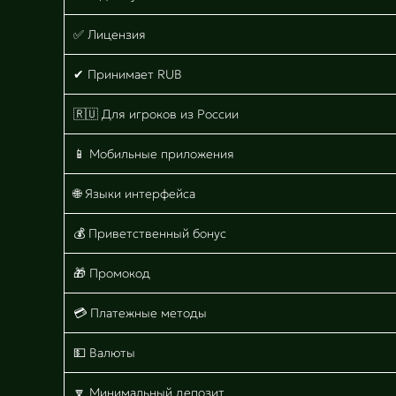
✅ Лицензия
✔ Принимает RUB
🇷🇺 Для игроков из России
📱 Мобильные приложения
🌐 Языки интерфейса
💰 Приветственный бонус
🎁 Промокод
💳 Платежные методы
💵 Валюты
🔽 Минимальный депозит